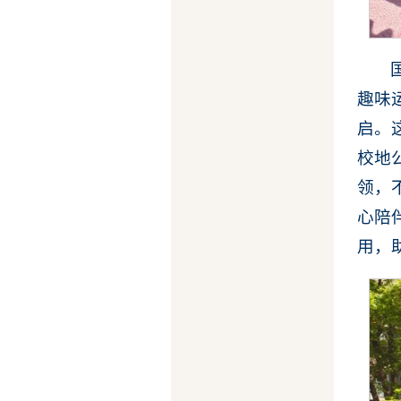
趣味
启。
校地
领，
心陪
用，