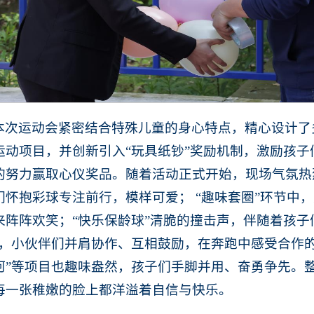
本次运动会紧密结合特殊儿童的身心特点，精心设计了
运动项目，并创新引入“玩具纸钞”奖励机制，激励孩
的努力赢取心仪奖品。随着活动正式开始，现场气氛热
们怀抱彩球专注前行，模样可爱； “趣味套圈”环节中
来阵阵欢笑；“快乐保龄球”清脆的撞击声，伴随着孩子
上，小伙伴们并肩协作、互相鼓励，在奔跑中感受合作的
河”等项目也趣味盎然，孩子们手脚并用、奋勇争先。
每一张稚嫩的脸上都洋溢着自信与快乐。