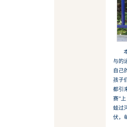
与的
自己
孩子
都引
赛”
蛙过
伏，