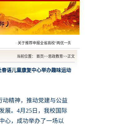
·
关于推荐申报全省高校“两优一先”对象的公示
2026/03/08
·
关于推荐申报第五
当前位置：
首页
>>
思政教育
>>
正文
赴​春语儿童康复中心举办趣味运动
项行动精神，推动党建与公益
展。4月25日，我校国际
中心，成功举办了一场以