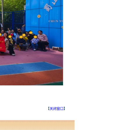
【
关闭窗口
】