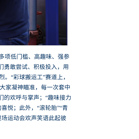
多项低门槛、高趣味、强参
子们勇敢尝试、积极投入，用
烈。“彩球搬运工”赛道上，
，大家凝神瞄准，每一次套中
们的欢呼与掌声；“趣味接力
喜悦；此外，“滚轮胎”“青
整场运动会欢声笑语此起彼