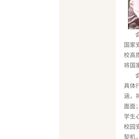
国家
校高
将国
具体
涵，
面面
学生
校园
契机