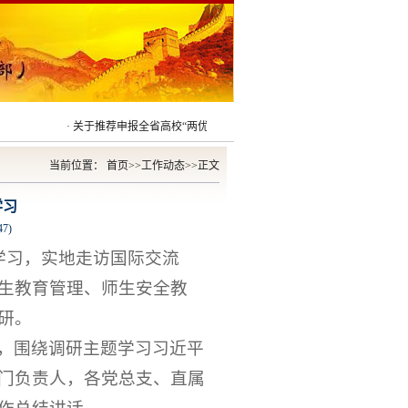
·
关于推荐申报全省高校“两优一先”对象的公示
2026/03/08
·
关于推荐申
当前位置：
首页
>>
工作动态
>>
正文
学习
47
)
学习，实地走访国际交流
生教育管理、师生安全教
研。
，围绕调研主题学习习近平
门负责人，各党总支、直属