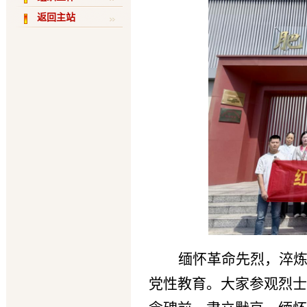
返回主站
缅怀革
命先烈，淬
党性教育。大家参观烈
士