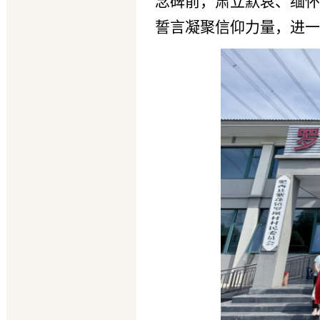
念碑前，肃立默哀、缅怀
誓言凝聚信仰力量，进一