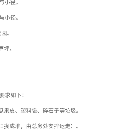
带与小径。
带与小径。
花园。
草坪。
要求如下：
、瓜果皮、塑料袋、碎石子等垃圾。
拾归拢成堆，由总务处安排运走）。