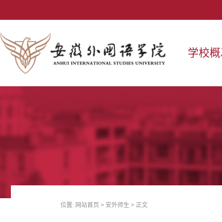
学校概
位置:
网站首页
>
安外师生
> 正文