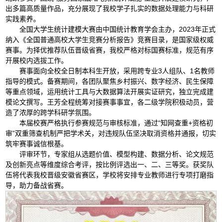
出多篇高质量作品，充分展现了我校学子扎实的数据处理能力与科研
实践素养。
全国大学生统计建模大赛由中国统计教育学会主办，2023年正式
纳入《全国普通高校大学生竞赛分析报告》竞赛目录，是国家级权威
赛事。为择优推荐队伍晋级省赛，我校严格对标国赛标准，规范有序
开展校内选拔工作。
赛事面向全校全日制本科生开放，采用跨专业3人组队、1名教师
指导的模式。备赛期间，各团队聚焦乡村振兴、数字经济、民生保障
等重点领域，运用统计工具与大数据算法开展实证研究，独立完成建
模论文撰写。王芳全程统筹对接赛事事宜，各二级学院积极动员，营
造了浓厚的跨学科研学氛围。
本届校赛严格执行参赛规范与审核标准，通过“知网查重+资格初
审”双重筛查机制严把学术关，对违规队伍坚决取消资格并通报，切实
筑牢赛事诚信根基。
评审环节，专家组从选题价值、模型构建、数据分析、论文规范
及创新亮点等维度综合考评，按比例评选出一、二、三等奖。获奖队
伍将代表我校晋级安徽省赛区，学校将安排专业教师进行专项打磨指
导，助力备战省赛。