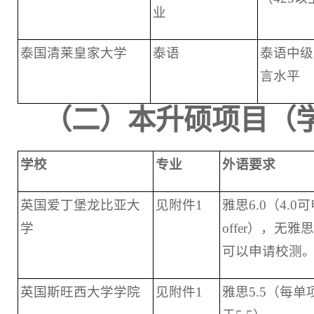
业
泰国清莱皇家大学
泰语
泰语中级
言水平
（二）本升硕项目（
学校
专业
外语要求
英国爱丁堡龙比亚大
见附件1
雅思6.0（4.0
学
offer），无雅
可以申请校测
英国斯旺西大学学院
见附件1
雅思5.5（每单