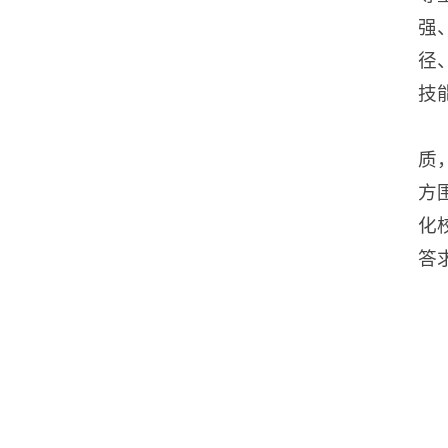
强
径
技
质
方
化
答