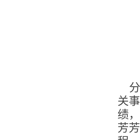
关事
绩，
芳芳