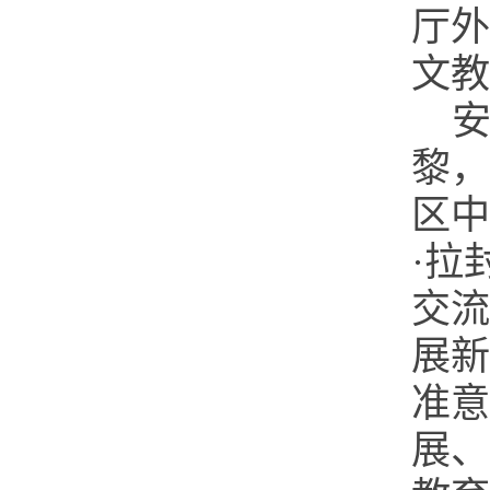
厅外
文教
黎，
区中
·拉
交流
展新
准意
展、