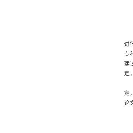
进
专
建
定
定
论