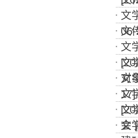
文
06-
文传
文
[20
文
对象
文
17]
文
[20
文
会 [
文