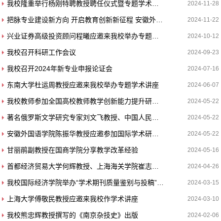
我校隆重举行杨刚特聘教授聘任仪式暨专题学术报告
2024-11-28
把脉专业建设新方向 开启教育创新新征程 安徽外国语学院召开专业建设与改革研讨会
2024-11-22
兴业证券高级投资顾问程曦应邀来我校举办专题学术讲座
2024-10-12
我校召开科研工作会议
2024-09-23
我校召开2024年新专业申报论证会
2024-07-16
东南大学杜运周教授应邀来我校举办专题学术讲座
2024-06-07
我校教师参加全国高校教师教学创新能力提升研讨会暨长三角教师教学发展合作论坛
2024-05-22
著名俄罗斯文学研究专家刘文飞教授、中国人民大学外国语学院院长陈方教授应邀来校开展讲座
2024-05-22
安徽外国语学院陈振华教授应邀参加国际学术研讨会
2024-05-22
甘丽鹃副教授在国商学院分享教学改革经验
2024-05-16
首都经济贸易大学何辉教授、上海海关学院崔志坤教授应邀来校开展学术讲座
2024-04-26
我校国际经济学院举办“学术期刊质量鉴别与投稿”专题讲座
2024-03-15
上海大学傅敬民教授应邀来我校作学术讲座
2024-03-10
我校熊忠辉教授撰写的《南京杂技史》出版
2024-02-06