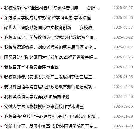
我校成功举办“全国科普月”专题科普讲座——合肥工业大学汪洪波教授应邀来校作专题报告
2025-09-17
东方语言学院成功举办“解密学习焦虑”学术讲座
2025-06-06
聚焦人工智能赋能国际中文教育创新——我校教师陈苗应邀参加“2025国际中文教育高质量发展学术研讨会”并作主旨报告
2025-05-27
我校国际会计学院教师参加“数智时代数据资产价值创造与会计赋能”学​术研讨会
2025-05-22
我校陈德琥教授、刘俊老师参加第三届淮河文化论坛
2025-05-07
国际经济学院赴厦门大学参加2025福建省数字经济与金融专业高质量发展暨产教融合研讨会
2025-03-25
我校召开学术委员会评审会议
2025-03-19
我校教师参加安徽省文化产业发展研究会三届三次理事会暨学术研讨会
2025-01-05
安徽外国语学院首届思想政治教育知行论坛成功举办
2024-12-13
我校英语语言学院再获9项横向课题
2024-12-10
安徽大学朱玉彬教授应邀来我校作学术讲座
2024-12-05
我校举办“高校学生心理危机识别与干预技巧”专题讲座
2024-11-29
创新中守正，发展中变革 安徽外国语学院召开专业改造建设座谈会
2024-11-28