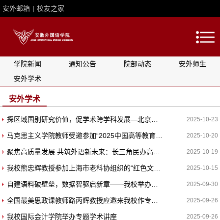
安外邮箱
|
校友之家
学院新闻
通知公告
院部动态
安外师生
安外学术
安外学术
探区域国别研究价值，促学术跨学科发展—北京语言大学教授王泽壮做客“安外学术大讲堂”
2025-10-23
马克思主义学院教师受邀参加“2025中国高等教育学会生态文明教育研究分会年会暨‘人工智能与生态文明教育’学术活动”并作专题报告
2025-10-20
聚焦高质量发展 共筑外语新未来：长三角民办高校外语研讨会在安外举办
2025-10-19
我校熊忠辉教授参加上海市老科协组织的“红色文化创新发展专题学习研讨会”并做主讲发言
2025-10-15
自建语料破壁垒，数据智驱启新章——我校举办专题学术讲座
2025-09-30
全国最美思政课教师路丙辉教授应邀来我校作专题讲座
2025-09-26
我校国际会计学院举办专题学术讲座
2025-09-26