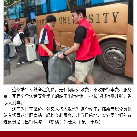
这条端午专线全程免费，无任何额外收费，不收取行李费、服务
费，完完全全送给安外学子的端午出行福利，小长假出行零开销，省
心又划算。
还在为打车溢价、公交人挤人发愁？这个端午，搭乘专属免费送
站专线直达合肥南站，轻松奔赴家乡、出游目的地，安外同学们别错
过这份贴心出行保障！（撰稿：郭茂荣 审核：于焱）