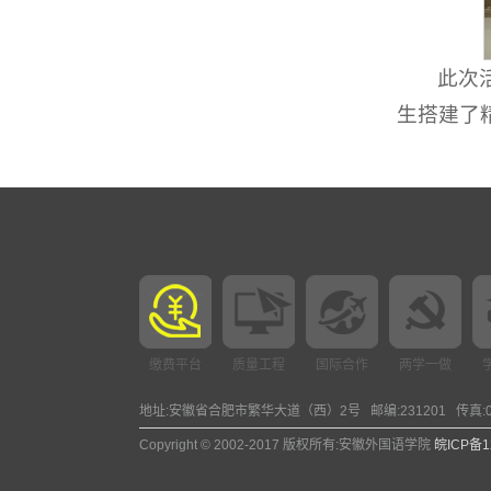
此次
生搭建了
缴费平台
质量工程
国际合作
两学一做
地址:安徽省合肥市繁华大道（西）2号 邮编:231201 传真:0551-685
Copyright © 2002-2017 版权所有:安徽外国语学院
皖ICP备1