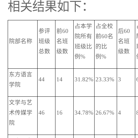
相关结果如下：
占本学
占全校
参评
前60
后60
院所有
前60名
院部名称
班级
名班
名班
班级比
的比
总数
级数
级数
例%
例%
东方语言
44
14
31.82%
23.33%
3
学院
文学与艺
术传媒学
46
16
34.78%
26.67%
4
院