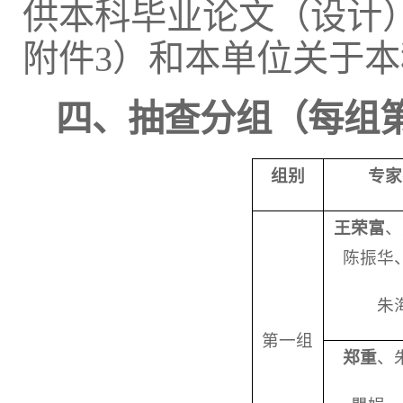
供本科毕业论文（设计
附件3）和本单位关于
四、
抽查分组
（
每组
组别
专家
王荣富
、
陈振华
朱
第一组
郑
重
、